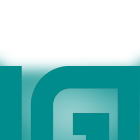
überwiegen.
(8) Wir haben mit dem Anbieter von CleverReach einen Vertrag zur
Auftragsverarbeitung abgeschlossen und setzen die strengen
Vorgaben der deutschen Datenschutzbehörden bei CleverReach
vollständig um.
IV. Unsere Social-Media- Kanäle
1. Besuch der Social-Media-Seite
Wir unterhalten Onlinepräsenzen innerhalb sozialer Netzwerke und
verarbeiten in diesem Rahmen Daten der Nutzer/-innen, um mit den
dort aktiven Nutzer/-innen zu kommunizieren oder um
Informationen über uns anzubieten. Unser Unternehmen ist mit einer
eigenen Seite auf folgenden Social-Media-Plattformen vertreten:
Facebook
Instagram
YouTube
LinkedIn
Sofern Sie ein Profil auf einer Social-Media-Plattform besuchen
oder mit dieser interagieren, kann es zu einer Verarbeitung von