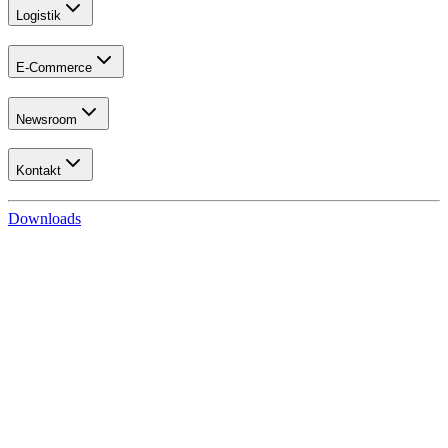
Logistik
E-Commerce
Newsroom
Kontakt
Downloads
Datenschutzerklärung
Im Folgenden informieren wir über die Erhebung
personenbezogener Daten (nachfolgend zumeist nur "Daten"
genannt) im Rahmen der Nutzung unserer Website.
Personenbezogene Daten sind alle Daten, die auf Sie persönlich