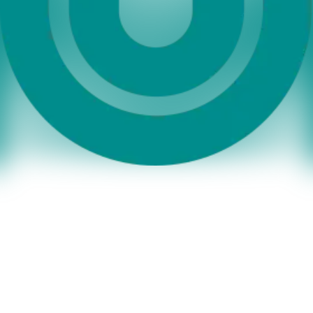
personenbezogenen Daten kommen. Personenbezogene Daten sind
auch die mit einem verwendeten Social-Media-Profil verbundenen
Informationen, sowie Nachrichten und Aussagen, die unter der
Verwendung des Profils gemacht werden. Außerdem werden
während Ihres Besuchs eines Social-Media-Profils oftmals
automatisch bestimmte Informationen erfasst, die auch
personenbezogene Daten darstellen können. Wir weisen darauf hin,
dass im Regelfall die Daten der Nutzer/-innen innerhalb sozialer
Netzwerke für Marktforschungs- und Werbezwecke verarbeitet
werden. So können z.B. anhand des Nutzungsverhaltens und sich
daraus ergebender Interessen der Nutzer/-innen Nutzungsprofile
erstellt werden. Die Nutzungsprofile können wiederum verwendet
werden, um z.B. Werbeanzeigen innerhalb und außerhalb der
Netzwerke zu schalten, die mutmaßlich den Interessen der Nutzer/-
innen entsprechen. Zu diesen Zwecken werden im Regelfall
Cookies auf den Rechnern der Nutzer/-innen gespeichert, in denen
das Nutzungsverhalten und die Interessen der Nutzer/-innen
gespeichert werden. Auch können in den Nutzungsprofilen Daten,
unabhängig der von den Nutzer/-innen verwendeten Geräte,
gespeichert werden.
Wir weisen darauf hin, dass dabei von den einzelnen Social-Media-
Kanälen Daten der Nutzer/-innen außerhalb des Raumes der
Europäischen Union verarbeitet werden können.