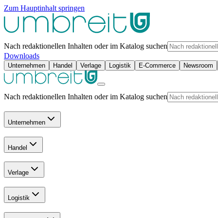
Zum Hauptinhalt springen
Nach redaktionellen Inhalten oder im Katalog suchen
Downloads
Unternehmen
Handel
Verlage
Logistik
E-Commerce
Newsroom
Nach redaktionellen Inhalten oder im Katalog suchen
Unternehmen
Handel
Verlage
Logistik