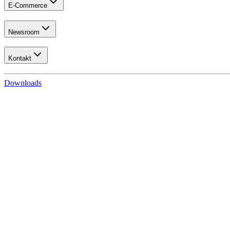
E-Commerce
Newsroom
Kontakt
Downloads
Anmeldung ftp-Zugang
Sehr geehrte Damen und Herren,
gerne richten wir für Ihr Unternehmen einen Zugang auf unserem FTP
übertragen können. Für die Anlage eines Benutzerkontos auf unserem
die Einrichtung abgeschlossen haben, melden wir uns umgehend bei I