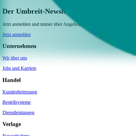
Der Umbreit-Newsletter
Jetzt anmelden und immer über Angebote, Neuigkeiten und Aktionen i
Jetzt anmelden
Unternehmen
Wir über uns
Jobs und Karriere
Handel
Kundenbetreuung
Bestellsysteme
Dienstleistungen
Verlage
Neuaufnahme