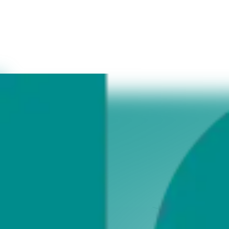
Wichtig: Wenn Sie Ihre Daten bereits an das VLB melden, werden d
Fall nicht notwendig!
Mit (*) gekennzeichnete Felder sind Pflichtangaben.
1
2
3
4
Firmendaten
Umbreit Kundennummer
*
Verkehrsnummer
Firmenname
*
Straße
*
Hausnummer
*
PLZ
*
Ort
*
E-Mail
*
Telefax
Weiter