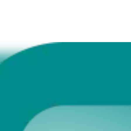
ie Titel bei uns automatisch täglich eingelesen (Inklusive Cover 