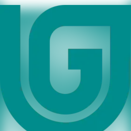
bitte einfach unser Kontaktformular. Wir setzen uns dann
schnellstmöglich mit Ihnen in Verbindung.
Mit herzlichen Grüßen
Ihr Umbreit-Team
Ich interessiere mich für Ihre
Dienstleistungen
Mit (*) gekennzeichnete Felder sind Pflichtangaben.
1
2
3
Vor- und Nachname
*
Firma
*
Straße
*
Hausnummer
*
PLZ
*
Ort
*