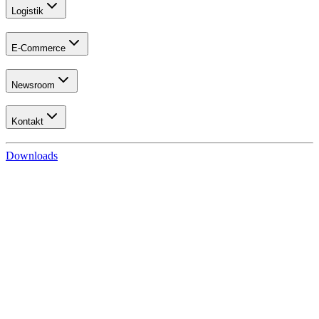
Logistik
E-Commerce
Newsroom
Kontakt
Downloads
Handel
Kundenbetreuung
Infos für Neukunden
Sie gründen eine Buchhandlung?
Außendienst