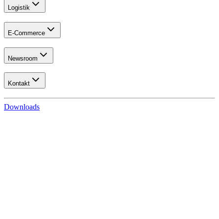
Logistik
E-Commerce
Newsroom
Kontakt
Downloads
Das Umbreit-Team
Ihre Nachricht an uns
Anfahrt und Bürozeiten
Das Umbreit-Team