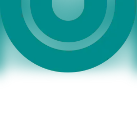
Käfer, Magdalena
Vertrieb
Titelauskunft
Schulbuch
Telefon:
+49 (0) 7142 596-71
Kenserski, Anna-Maria
Einkauf
Verlagsremission
Telefon:
+49 (0) 7142 596-265
Kisilenko, Tatjana
Rechnungswesen