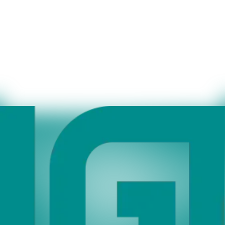
Einkauf
Reise und Schulbuch Neuaufnahme: Reise
Telefon:
+49 (0) 7142 596-260
Jahnel, Brigitte
Vertrieb
Verlagseinholungen
Telefon:
+49 (0) 7142 596-264
Jesinger, Elke
EDV