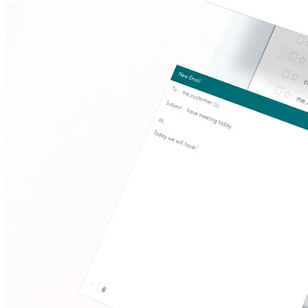
Flyer UmbreitKonditionen 03/2026 (PDF)