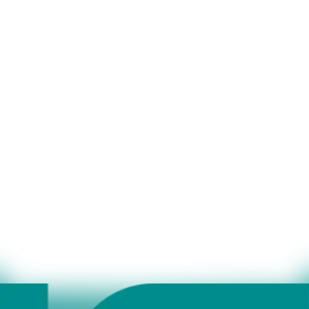
Einfache Funktionen zur Datensicherung für individuelle
Archivierung oder Auswertung.
Preise
Einmalige Einrichtung und Administration für BONUS- und
Webshop-Kund*innen: 99,00 €
Monatliche Kosten: 42,00 €
Technische Merkmale
Verkauf und Einlösen des Gutscheins stationär und online
parallel und in Echtzeit.
Erstellen und Einlösen von Gutscheinen, sowie Verwaltung
der Gutscheinguthaben.
Transaktionsbasiertes System für sichere und
nachvollziehbare Buchungen.
Eigener dedizierter Server für hohe Verfügbarkeit und
Sicherheit.
REST-Webservice Schnittstelle zur Anbindung an beliebige