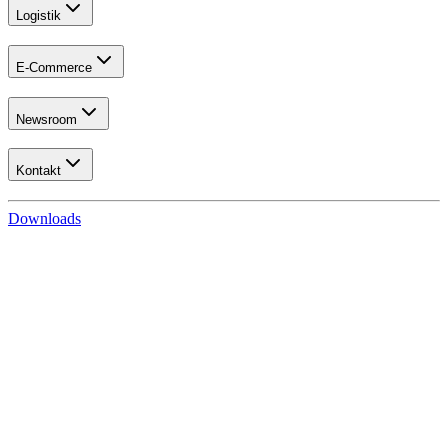
Logistik
E-Commerce
Newsroom
Kontakt
Downloads
E-Commerce
Katalogdaten
Fulfillment
Webshopsystem
UmbreitShopsolution