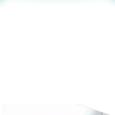
E-Commerce & Technischer Support
Telefon:
+49 (0) 7142 596-73
Reutter, Michael
E-Commerce & Technischer Support
stellv. Leitung E-Commerce & Techn. Support
Telefon:
+49 (0) 7142 596-73
Saling, Lutz
E-Commerce & Technischer Support
Leitung E-Commerce & Techn. Support
Telefon:
+49 (0) 7142 596-73