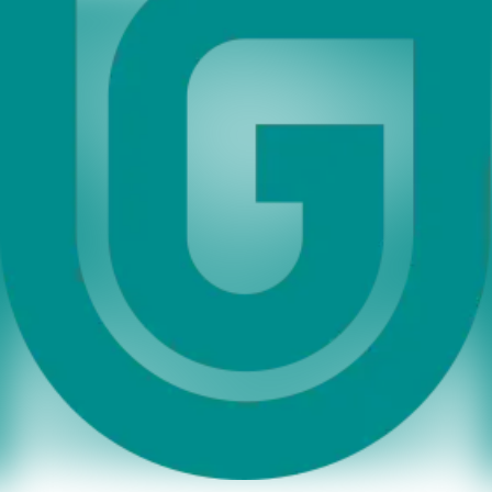
Warenwirtschaften, Kassenlösungen und Onlineshops.
Plastik- und Biokarten von Cardpartner
Sie möchten Plastikkarten oder Biokarten für Ihre Gutscheine oder
Kundenkarten verwenden? Unser Partner CardPartner hilft Ihnen
gern weiter.
CardPartner
Benzstr. 8
70839 Gerlingen
Tel.: +49 (0)7156 – 1786994
E-Mail:
info@cardpartner.de
Web:
www.cardpartner.de
Ihre Ansprechpartner*innen
Gräber, Justine