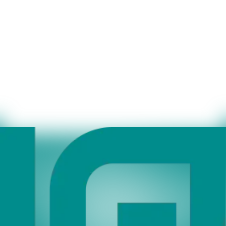
unsere Rechnungen, die wir monatlich verschicken. Für
Barsortimentssendungen fallen keine Abholgebühren an.
Selbstverständlich werden keine Gebühren berechnet, wenn uns die
Kundensendungen nach Bietigheim-Bissingen gebracht werden.
Unserem Büchersammelverkehr sind etwa 500 Buchhandlungen
angeschlossen. Sie möchten wissen welche? Antwort finden Sie in
unserer Kommittenten-Liste.
Downloads
Liste Büchersammelverkehr Kommittenten Stand 12/2025
(PDF)
Ihre Ansprechpartner*innen
Jahnel, Brigitte