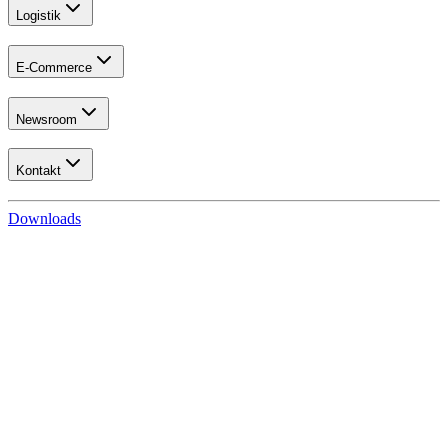
Logistik
E-Commerce
Newsroom
Kontakt
Downloads
Logistik
Büchersammelverkehr
Infos für Buchhandlungen
Infos für Verlage
Zentraler Wareneingang