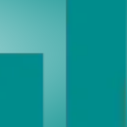
en verlagsübergreifend beziehen können – Nachbestellungen
des Vorjahres.
en. Außerdem finden Sie in der Titelanzeige zahlreiche