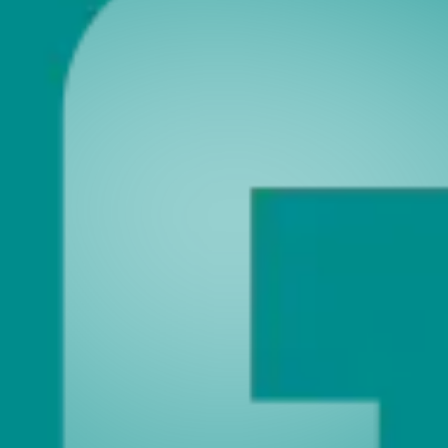
hes Kalendersortiment zusammen, das Sie zu attraktiven Kondition
lichen Wegen:
e von uns im Frühjahr per E-Mail eine Auflistung Ihrer Kalenderbezüge 
e Vorjahresbestellungen, die Sie dort individuell für sich nutzen könn