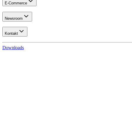
E-Commerce
Newsroom
Kontakt
Downloads
Handel
Kundenbetreuung
Bestellsysteme
Dienstleistungen
UmbreitDirekt
UmbreitDokumente