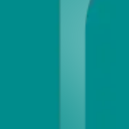
Mit UMBREITKALENDER stellen Sie Ihren Kunden ein außergewöhnlic
inklusive!
Bei Ihrer Kalenderauswahl unterstützen wir Sie auf unterschied
Als Orientierungshilfe für Ihre neuen Bestellungen erhalten Si
In unserem Bestellportal UMBREITLIVE finden Sie ebenfalls Ihr
Zusatzinformationen zu Kalendern.